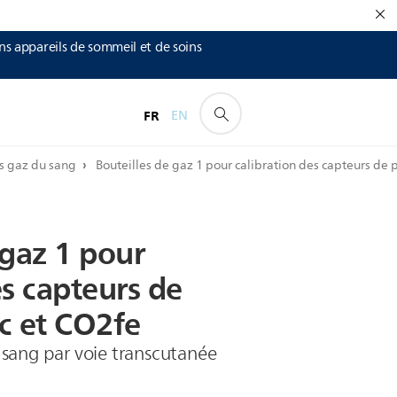
ins appareils de sommeil et de soins
FR
EN
es gaz du sang
Bouteilles de gaz 1 pour calibration des capteurs d
gaz
1
pour
s
capteurs
de
c
et
CO2fe
sang par voie transcutanée