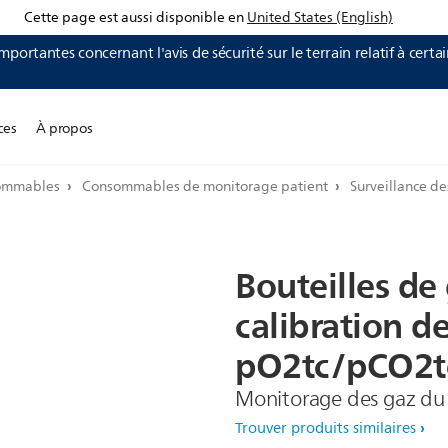
Cette page est aussi disponible en
United States (English)
mportantes concernant l'avis de sécurité sur le terrain relatif à certa
ces
À propos
sommables
Consommables de monitorage patient
Surveillance d
Bouteilles
de
calibration
de
pO2tc/pCO2t
Monitorage des gaz du 
Trouver produits similaires