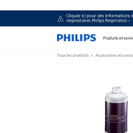
Cliquez ici pour des informations i
respiratoires Philips Respironics ›
Produits et servi
Tous les produits
Accessoires et con