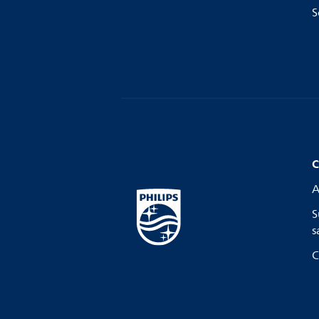
S
C
A
S
s
C