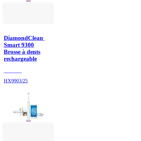
DiamondClean 
Smart 9300
Brosse à dents
rechargeable
HX992P
HX9903/25