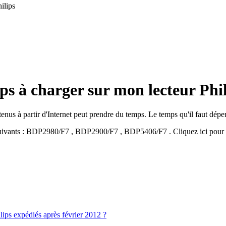
ilips
s à charger sur mon lecteur Phil
 à partir d'Internet peut prendre du temps. Le temps qu'il faut dépend d
ivants :
BDP2980/F7
,
BDP2900/F7
,
BDP5406/F7
.
Cliquez ici pour
lips expédiés après février 2012 ?