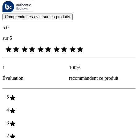
Ces évaluations sont gérées par Bazaarvoice et sont conformes à la poli
Les avis des clients exprimés sous forme d'évaluations de produits et d'
Comprendre les avis sur les produits
5.0
sur 5
1
100
%
Évaluation
recommandent ce produit
5
4
3
2