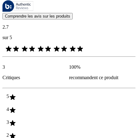
Ces évaluations sont gérées par Bazaarvoice et sont conformes à la poli
Les avis des clients exprimés sous forme d'évaluations de produits et d'
Comprendre les avis sur les produits
2.7
sur 5
3
100
%
Critiques
recommandent ce produit
5
4
3
2