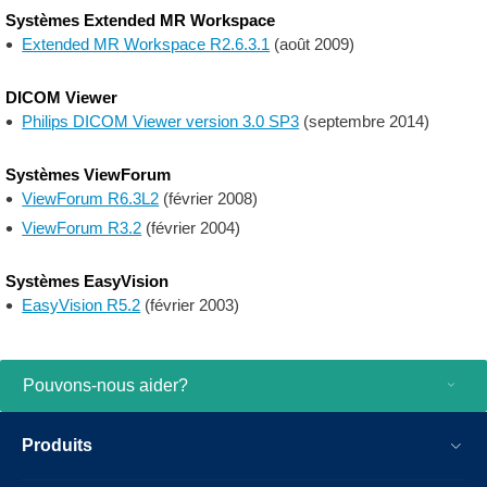
Systèmes Extended MR Workspace
Extended MR Workspace R2.6.3.1
(août 2009)
DICOM Viewer
Philips DICOM Viewer version 3.0 SP3
(septembre 2014)
Systèmes ViewForum
ViewForum R6.3L2
(février 2008)
ViewForum R3.2
(février 2004)
Systèmes EasyVision
EasyVision R5.2
(février 2003)
Pouvons-nous aider?
Produits