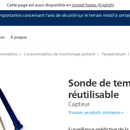
Cette page est aussi disponible en
United States (English)
mportantes concernant l'avis de sécurité sur le terrain relatif à certa
ces
À propos
sommables
Consommables de monitorage patient
Température
Sonde
de
tem
réutilisable
Capteur
Trouver produits similaires
Surveillance prédictive de l