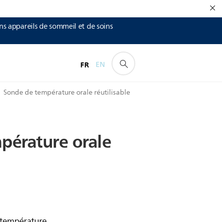
ins appareils de sommeil et de soins
FR
EN
Sonde de température orale réutilisable
pérature
orale
a température