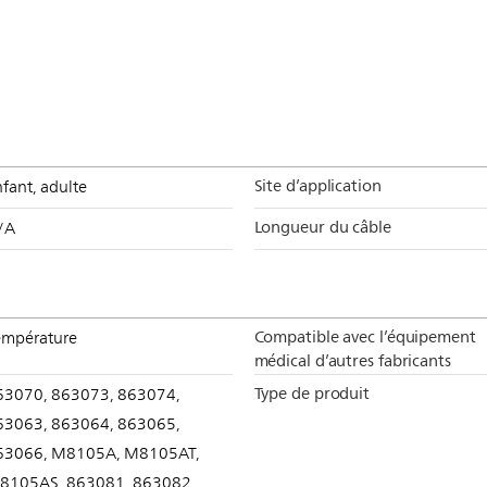
Site d’application
fant, adulte
Longueur du câble
/A
Compatible avec l’équipement
empérature
médical d’autres fabricants
Type de produit
63070, 863073, 863074,
63063, 863064, 863065,
63066, M8105A, M8105AT,
8105AS, 863081, 863082,