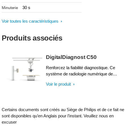
30 s
Minuterie
Voir toutes les caractéristiques
Produits associés
DigitalDiagnost C50
Renforcez la fiabilité diagnostique. Ce
système de radiologie numérique de
qualité monté au plafond, équipé d’un
Voir le produit
capteur-plan fixe ou sans fil, d’un suivi
automatique motorisé, d’un processus de
travail entièrement numérique et du logiciel
de traitement des images UNIQUE 2, offre
Certains documents sont créés au Siège de Philips et de ce fait ne
des images diagnostiques de qualité pour
sont disponibles qu’en Anglais pour l’instant. Veuillez nous en
des examens rapides et efficaces.
excuser