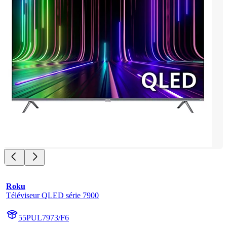
Roku
Téléviseur QLED série 7900
55PUL7973/F6