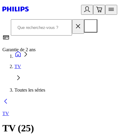
Garantie de 2 ans
C
TV
Toutes les séries
TV
TV
(
25
)