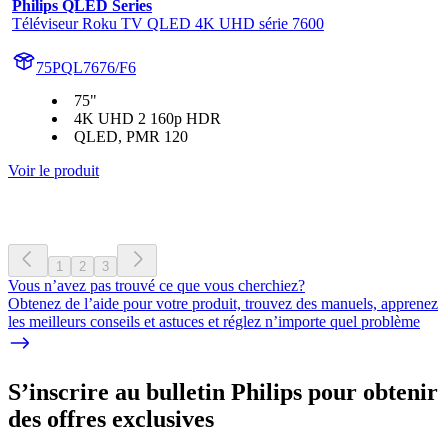
Philips QLED Series
Téléviseur Roku TV QLED 4K UHD série 7600
75PQL7676/F6
75"
4K UHD 2 160p HDR
QLED, PMR 120
Voir le produit
1
2
3
Vous n’avez pas trouvé ce que vous cherchiez?
Obtenez de l’aide pour votre produit, trouvez des manuels, apprenez
les meilleurs conseils et astuces et réglez n’importe quel problème
S’inscrire au bulletin Philips pour obtenir
des offres exclusives