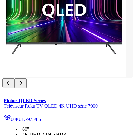
Philips QLED Series
Téléviseur Roku TV QLED 4K UHD série 7900
60PUL7975/F6
60"
4K UHD 2 160p HDR