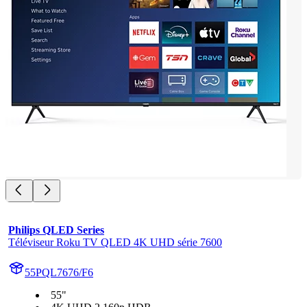
Philips QLED Series
Téléviseur Roku TV QLED 4K UHD série 7600
55PQL7676/F6
55"