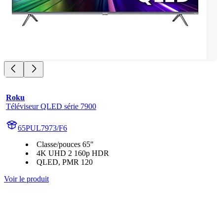
Roku
Téléviseur QLED série 7900
65PUL7973/F6
Classe/pouces 65"
4K UHD 2 160p HDR
QLED, PMR 120
Voir le produit