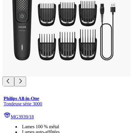
Philips All-in-One
Tondeuse série 3000
MG3939/18
Lames 100 % métal
Lames auto-affûtées