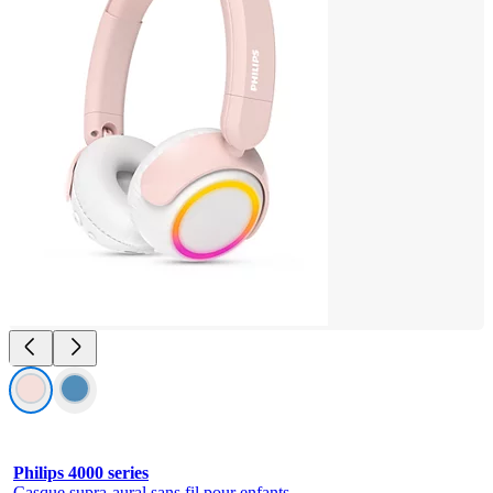
Philips 4000 series
Casque supra-aural sans fil pour enfants