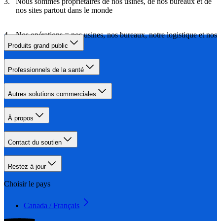
Nous sommes propriétaires de nos usines, de nos bureaux et de
nos sites partout dans le monde
Nos opérations = nos usines, nos bureaux, notre logistique et nos
déplacements
Produits grand public
Professionnels de la santé
Autres solutions commerciales
À propos
Contact du soutien
Restez à jour
Choisir le pays
Canada / Français