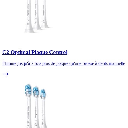
C2 Optimal Plaque Control
Élimine jusqu'à 7 fois plus de plaque qu'une brosse à dents manuelle