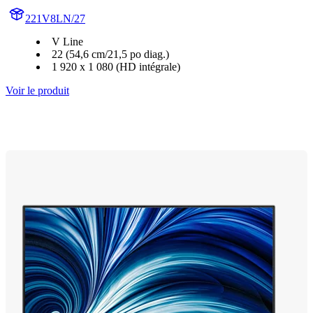
221V8LN/27
V Line
22 (54,6 cm/21,5 po diag.)
1 920 x 1 080 (HD intégrale)
Voir le produit