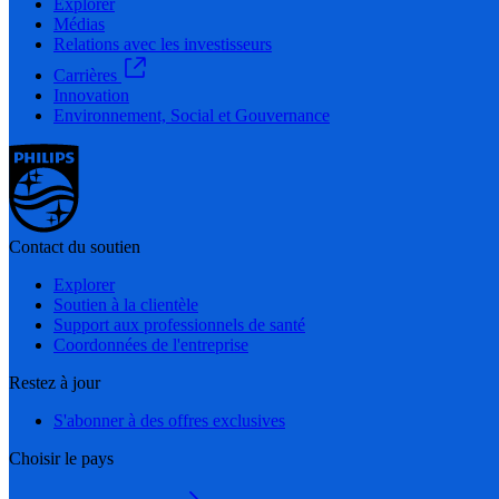
Explorer
Médias
Relations avec les investisseurs
Carrières
Innovation
Environnement, Social et Gouvernance
Contact du soutien
Explorer
Soutien à la clientèle
Support aux professionnels de santé
Coordonnées de l'entreprise
Restez à jour
S'abonner à des offres exclusives
Choisir le pays