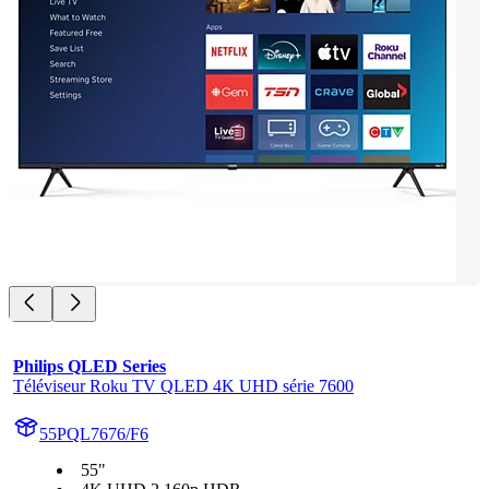
Philips QLED Series
Téléviseur Roku TV QLED 4K UHD série 7600
55PQL7676/F6
55"