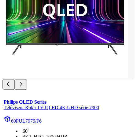
Philips QLED Series
Téléviseur Roku TV QLED 4K UHD série 7900
60PUL7975/F6
60"
4K UHD 2 160p HDR