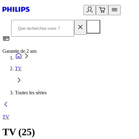
Garantie de 2 ans
C
TV
Toutes les séries
TV
TV
(
25
)