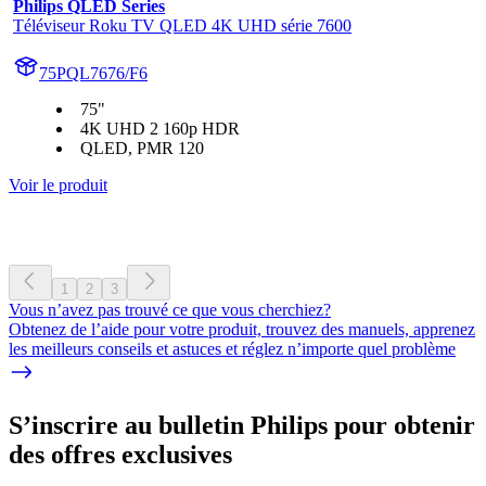
Philips QLED Series
Téléviseur Roku TV QLED 4K UHD série 7600
75PQL7676/F6
75"
4K UHD 2 160p HDR
QLED, PMR 120
Voir le produit
1
2
3
Vous n’avez pas trouvé ce que vous cherchiez?
Obtenez de l’aide pour votre produit, trouvez des manuels, apprenez
les meilleurs conseils et astuces et réglez n’importe quel problème
S’inscrire au bulletin Philips pour obtenir
des offres exclusives