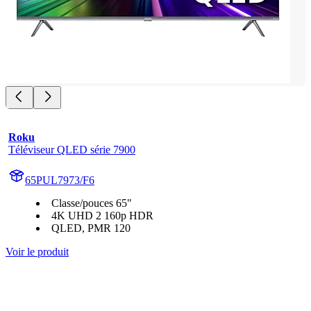
Roku
Téléviseur QLED série 7900
65PUL7973/F6
Classe/pouces 65"
4K UHD 2 160p HDR
QLED, PMR 120
Voir le produit