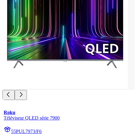
Roku
Téléviseur QLED série 7900
55PUL7973/F6