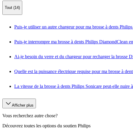
Tout (14)
Puis-je utiliser un autre chargeur pour ma brosse à dents Phil
Puis-je interrompre ma brosse à dents Philips DiamondClean en c
Ai-je besoin du verre et du chargeur pour recharger la brosse
Quelle est la puissance électrique requise pour ma brosse à dent
La vitesse de la brosse à dents Philips Sonicare peut-elle nuire
Afficher plus
Vous recherchez autre chose?
Découvrez toutes les options du soutien Philips