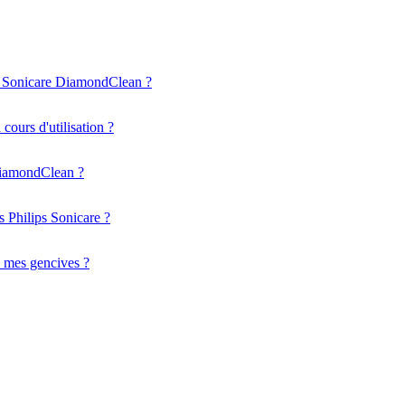
ips Sonicare DiamondClean ?
ours d'utilisation ?
 DiamondClean ?
s Philips Sonicare ?
 à mes gencives ?