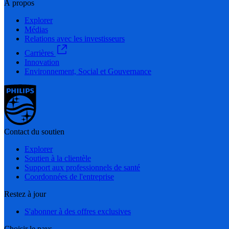
À propos
Explorer
Médias
Relations avec les investisseurs
Carrières
Innovation
Environnement, Social et Gouvernance
Contact du soutien
Explorer
Soutien à la clientèle
Support aux professionnels de santé
Coordonnées de l'entreprise
Restez à jour
S'abonner à des offres exclusives
Choisir le pays