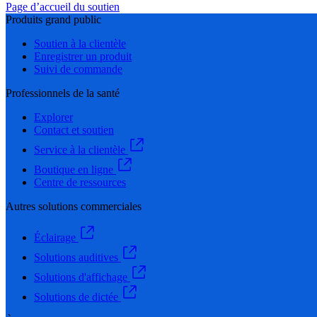
Page d’accueil du soutien
Produits grand public
Soutien à la clientèle
Enregistrer un produit
Suivi de commande
Professionnels de la santé
Explorer
Contact et soutien
Service à la clientèle
Boutique en ligne
Centre de ressources
Autres solutions commerciales
Éclairage
Solutions auditives
Solutions d'affichage
Solutions de dictée