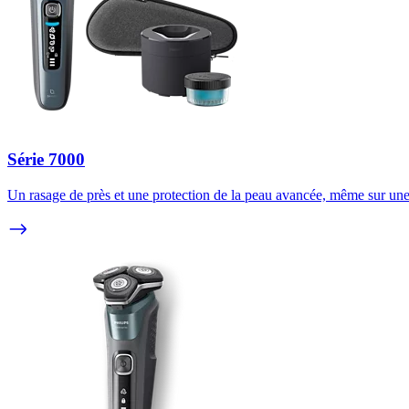
Série 7000
Un rasage de près et une protection de la peau avancée, même sur une