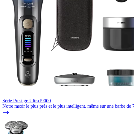
Série Prestige Ultra i9000
Notre rasoir le plus près et le plus intelligent, même sur une barbe de 7