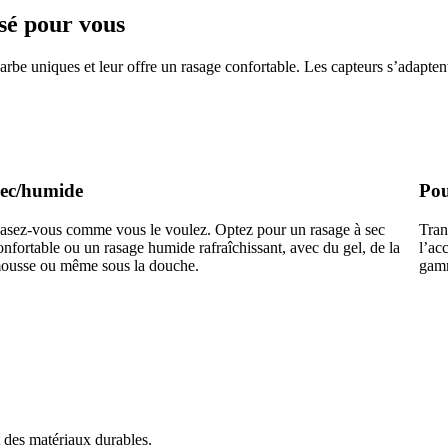
sé pour vous
be uniques et leur offre un rasage confortable. Les capteurs s’adaptent 
ec/humide
Pou
asez-vous comme vous le voulez. Optez pour un rasage à sec
Tran
onfortable ou un rasage humide rafraîchissant, avec du gel, de la
l’ac
ousse ou même sous la douche.
gamm
nt des matériaux durables.