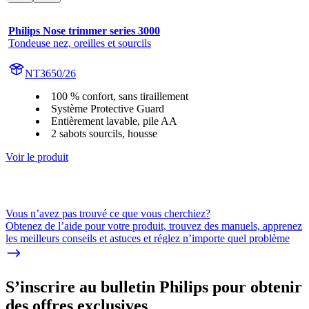
Philips Nose trimmer series 3000
Tondeuse nez, oreilles et sourcils
NT3650/26
100 % confort, sans tiraillement
Système Protective Guard
Entièrement lavable, pile AA
2 sabots sourcils, housse
Voir le produit
Vous n’avez pas trouvé ce que vous cherchiez?
Obtenez de l’aide pour votre produit, trouvez des manuels, apprenez
les meilleurs conseils et astuces et réglez n’importe quel problème
S’inscrire au bulletin Philips pour obtenir
des offres exclusives