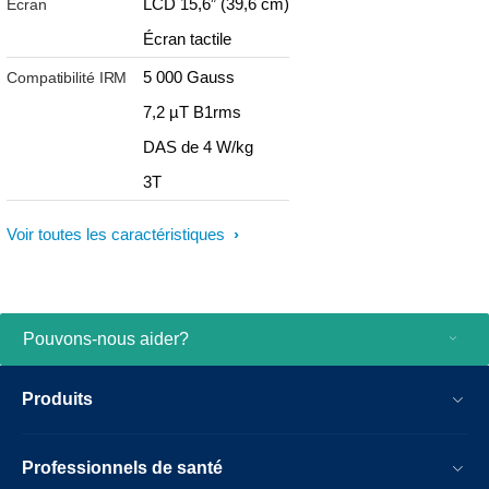
LCD 15,6” (39,6 cm)
Écran
Écran tactile
5 000 Gauss
Compatibilité IRM
7,2 µT B1rms
DAS de 4 W/kg
3T
Voir toutes les caractéristiques
Pouvons-nous aider?
Produits
Professionnels de santé