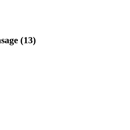
asage
(
13
)