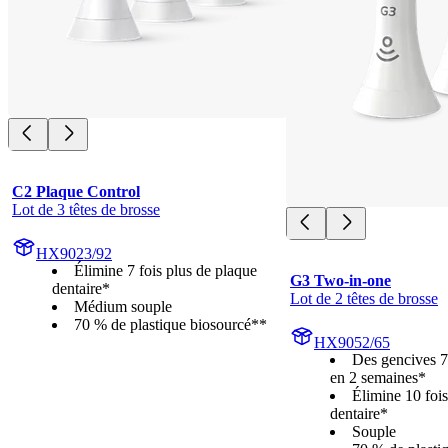
C2 Plaque Control
Lot de 3 têtes de brosse
HX9023/92
Élimine 7 fois plus de plaque
G3 Two-in-one
dentaire*
Lot de 2 têtes de brosse
Médium souple
70 % de plastique biosourcé**
HX9052/65
Des gencives 7 
en 2 semaines*
Élimine 10 fois
dentaire*
Souple