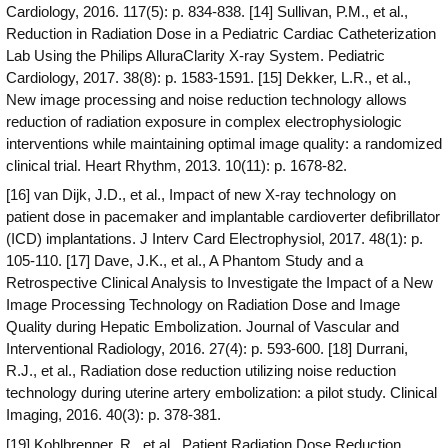
Cardiology, 2016. 117(5): p. 834-838. [14] Sullivan, P.M., et al.,
Reduction in Radiation Dose in a Pediatric Cardiac Catheterization
Lab Using the Philips AlluraClarity X-ray System. Pediatric
Cardiology, 2017. 38(8): p. 1583-1591. [15] Dekker, L.R., et al.,
New image processing and noise reduction technology allows
reduction of radiation exposure in complex electrophysiologic
interventions while maintaining optimal image quality: a randomized
clinical trial. Heart Rhythm, 2013. 10(11): p. 1678-82.
[16] van Dijk, J.D., et al., Impact of new X-ray technology on
patient dose in pacemaker and implantable cardioverter defibrillator
(ICD) implantations. J Interv Card Electrophysiol, 2017. 48(1): p.
105-110. [17] Dave, J.K., et al., A Phantom Study and a
Retrospective Clinical Analysis to Investigate the Impact of a New
Image Processing Technology on Radiation Dose and Image
Quality during Hepatic Embolization. Journal of Vascular and
Interventional Radiology, 2016. 27(4): p. 593-600. [18] Durrani,
R.J., et al., Radiation dose reduction utilizing noise reduction
technology during uterine artery embolization: a pilot study. Clinical
Imaging, 2016. 40(3): p. 378-381.
[19] Kohlbrenner, R., et al., Patient Radiation Dose Reduction