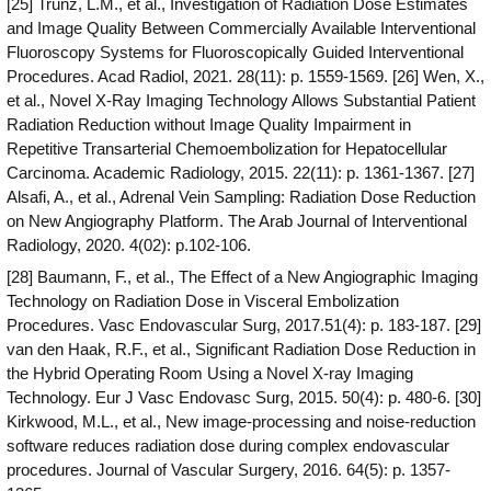
[25] Trunz, L.M., et al., Investigation of Radiation Dose Estimates
and Image Quality Between Commercially Available Interventional
Fluoroscopy Systems for Fluoroscopically Guided Interventional
Procedures. Acad Radiol, 2021. 28(11): p. 1559-1569. [26] Wen, X.,
et al., Novel X-Ray Imaging Technology Allows Substantial Patient
Radiation Reduction without Image Quality Impairment in
Repetitive Transarterial Chemoembolization for Hepatocellular
Carcinoma. Academic Radiology, 2015. 22(11): p. 1361-1367. [27]
Alsafi, A., et al., Adrenal Vein Sampling: Radiation Dose Reduction
on New Angiography Platform. The Arab Journal of Interventional
Radiology, 2020. 4(02): p.102-106.
[28] Baumann, F., et al., The Effect of a New Angiographic Imaging
Technology on Radiation Dose in Visceral Embolization
Procedures. Vasc Endovascular Surg, 2017.51(4): p. 183-187. [29]
van den Haak, R.F., et al., Significant Radiation Dose Reduction in
the Hybrid Operating Room Using a Novel X-ray Imaging
Technology. Eur J Vasc Endovasc Surg, 2015. 50(4): p. 480-6. [30]
Kirkwood, M.L., et al., New image-processing and noise-reduction
software reduces radiation dose during complex endovascular
procedures. Journal of Vascular Surgery, 2016. 64(5): p. 1357-