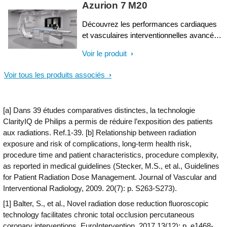
Azurion 7 M20
interventions cardiaques complexes.
Contrôlez facilement toutes les
Découvrez les performances cardiaques
applications pertinentes depuis la table
et vasculaires interventionnelles avancées
d’examen pour une expérience utilisateur
de la série Azurion 7 avec capteur
Voir le produit
unique, de hautes performances en salle
plan 20”. Cette solution d’imagerie
et une prise en charge des patients de
interventionnelle de pointe permet à vos
Voir tous les produits associés
qualité.
équipes de bénéficier d’un niveau élevé de
cohérence et d’efficacité lorsqu’elles
réalisent diverses interventions
[a] Dans 39 études comparatives distinctes, la technologie
vasculaires et cardiaques. Vous pouvez
ClarityIQ de Philips a permis de réduire l’exposition des patients
facilement contrôler toutes les applications
aux radiations. Ref.1-39. [b] Relationship between radiation
pertinentes à partir d’un seul écran tactile
exposure and risk of complications, long-term health risk,
depuis la table d’examen, afin de prendre
procedure time and patient characteristics, procedure complexity,
des décisions rapides et éclairées dans
as reported in medical guidelines (Stecker, M.S., et al., Guidelines
l’environnement stérile.
for Patient Radiation Dose Management. Journal of Vascular and
Interventional Radiology, 2009. 20(7): p. S263-S273).
[1] Balter, S., et al., Novel radiation dose reduction fluoroscopic
technology facilitates chronic total occlusion percutaneous
coronary interventions. EuroIntervention, 2017.13(12): p. e1468-