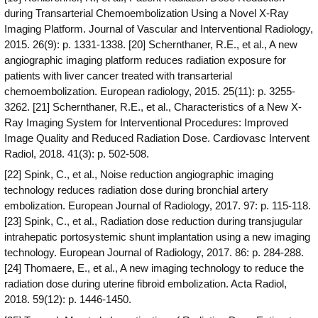
during Transarterial Chemoembolization Using a Novel X-Ray
Imaging Platform. Journal of Vascular and Interventional Radiology,
2015. 26(9): p. 1331-1338. [20] Schernthaner, R.E., et al., A new
angiographic imaging platform reduces radiation exposure for
patients with liver cancer treated with transarterial
chemoembolization. European radiology, 2015. 25(11): p. 3255-
3262. [21] Schernthaner, R.E., et al., Characteristics of a New X-
Ray Imaging System for Interventional Procedures: Improved
Image Quality and Reduced Radiation Dose. Cardiovasc Intervent
Radiol, 2018. 41(3): p. 502-508.
[22] Spink, C., et al., Noise reduction angiographic imaging
technology reduces radiation dose during bronchial artery
embolization. European Journal of Radiology, 2017. 97: p. 115-118.
[23] Spink, C., et al., Radiation dose reduction during transjugular
intrahepatic portosystemic shunt implantation using a new imaging
technology. European Journal of Radiology, 2017. 86: p. 284-288.
[24] Thomaere, E., et al., A new imaging technology to reduce the
radiation dose during uterine fibroid embolization. Acta Radiol,
2018. 59(12): p. 1446-1450.