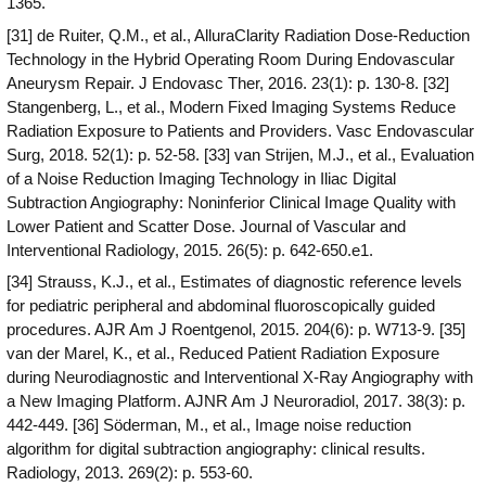
1365.
[31] de Ruiter, Q.M., et al., AlluraClarity Radiation Dose-Reduction
Technology in the Hybrid Operating Room During Endovascular
Aneurysm Repair. J Endovasc Ther, 2016. 23(1): p. 130-8. [32]
Stangenberg, L., et al., Modern Fixed Imaging Systems Reduce
Radiation Exposure to Patients and Providers. Vasc Endovascular
Surg, 2018. 52(1): p. 52-58. [33] van Strijen, M.J., et al., Evaluation
of a Noise Reduction Imaging Technology in Iliac Digital
Subtraction Angiography: Noninferior Clinical Image Quality with
Lower Patient and Scatter Dose. Journal of Vascular and
Interventional Radiology, 2015. 26(5): p. 642-650.e1.
[34] Strauss, K.J., et al., Estimates of diagnostic reference levels
for pediatric peripheral and abdominal fluoroscopically guided
procedures. AJR Am J Roentgenol, 2015. 204(6): p. W713-9. [35]
van der Marel, K., et al., Reduced Patient Radiation Exposure
during Neurodiagnostic and Interventional X-Ray Angiography with
a New Imaging Platform. AJNR Am J Neuroradiol, 2017. 38(3): p.
442-449. [36] Söderman, M., et al., Image noise reduction
algorithm for digital subtraction angiography: clinical results.
Radiology, 2013. 269(2): p. 553-60.