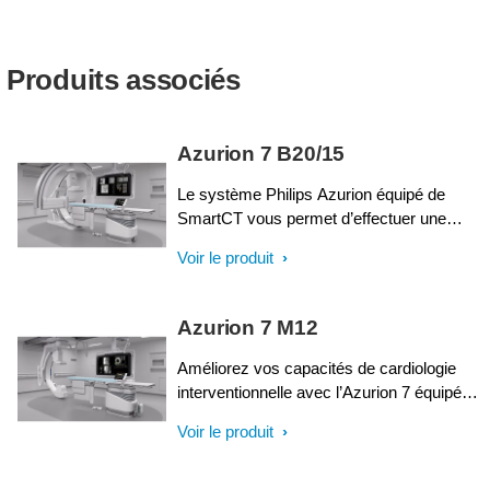
Produits associés
Azurion 7 B20/15
Le système Philips Azurion équipé de
SmartCT vous permet d’effectuer une
large gamme de procédures
Voir le produit
interventionnelles de routine comme
complexes avec simplicité et fiabilité, au
travers d’une expérience utilisateur unique.
Azurion 7 M12
Des fonctionnalités avancées intégrées à
une géométrie de système innovante
Améliorez vos capacités de cardiologie
permettent d’améliorer le processus de
interventionnelle avec l’Azurion 7 équipé
travail, ce qui vous aide à optimiser les
d’un capteur plan 12”. Cette solution
Voir le produit
performances de vos équipements et
d’imagerie interventionnelle hautes
améliorer la prise en charge de vos
performances permet aux équipes
patients.
interventionnelles de réaliser des