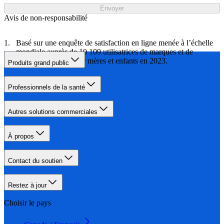
Envoyer
Avis de non-responsabilité
Basé sur une enquête de satisfaction en ligne menée à l’échelle
mondiale auprès de 10 109 utilisatrices de marques et de
produits de soins pour mères et enfants en 2023.
Produits grand public
Professionnels de la santé
Autres solutions commerciales
À propos
Contact du soutien
Restez à jour
Choisir le pays