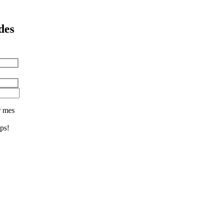
des
r mes
ps!