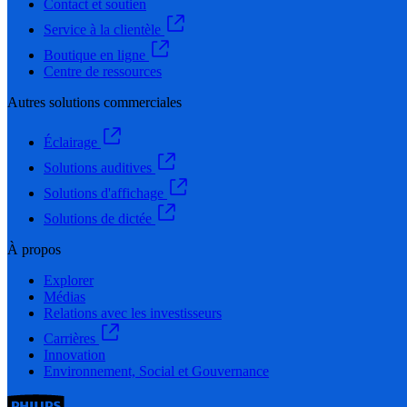
Contact et soutien
Service à la clientèle
Boutique en ligne
Centre de ressources
Autres solutions commerciales
Éclairage
Solutions auditives
Solutions d'affichage
Solutions de dictée
À propos
Explorer
Médias
Relations avec les investisseurs
Carrières
Innovation
Environnement, Social et Gouvernance