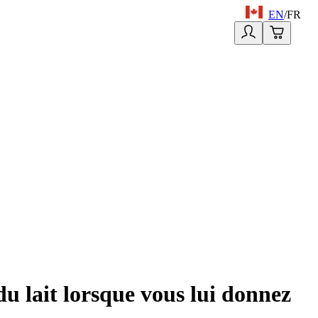
EN
/
FR
du lait lorsque vous lui donnez