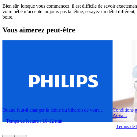
Bien sûr, lorsque vous commencez, il est difficile de savoir exactem
votre bébé n’accepte toujours pas la tétine, essayez un débit différent,
boire.
Vous aimerez peut-être
Quand faut-il changer la tétine du biberon de votre ...
Conditions 
Adva...
Temps de lecture : 10-12 min
Temps de l