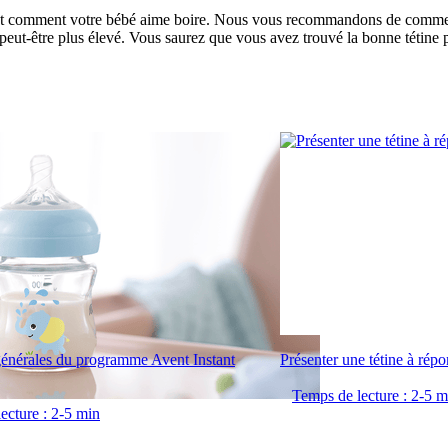
ent comment votre bébé aime boire. Nous vous recommandons de commencer 
 peut-être plus élevé. Vous saurez que vous avez trouvé la bonne tétine p
générales du programme Avent Instant
Présenter une tétine à répo
Temps de lecture : 2-5 m
ecture : 2-5 min