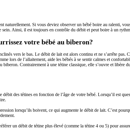
naturellement. Si vous deviez observer un bébé boire au ralenti, vous re
le sein. Ainsi, il est toujours en contrôle du débit et peut boire à un ryt
urrissez votre bébé au biberon?
inclinés vers le bas. Le débit de lait est alors continu et ne s’arrête pas
comme lors de l’allaitement, aide les bébés à se sentir calmes et confortab
u biberon. Contrairement à une tétine classique, elle s’ouvre et libère d
 le débit des tétines en fonction de l’âge de votre bébé. Lorsqu’il est qu
ire.
ession lorsqu’ils boivent, ce qui augmente le débit de lait. C’est pourquo
rdement.
éférer un débit de tétine plus élevé (comme la tétine 4 ou 5) pour assurer