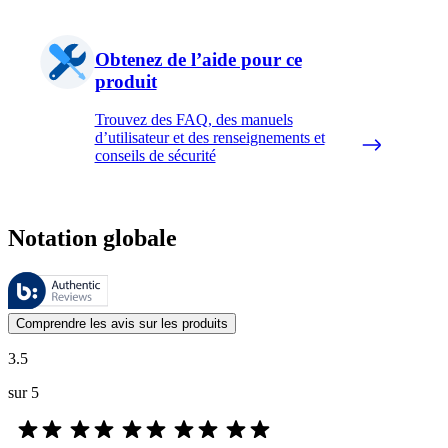
Obtenez de l’aide pour ce
produit
Trouvez des FAQ, des manuels
d’utilisateur et des renseignements et
conseils de sécurité
Notation globale
Ces évaluations sont gérées par Bazaarvoice et sont conformes à la poli
Les avis des clients exprimés sous forme d'évaluations de produits et d'
Comprendre les avis sur les produits
3.5
sur 5